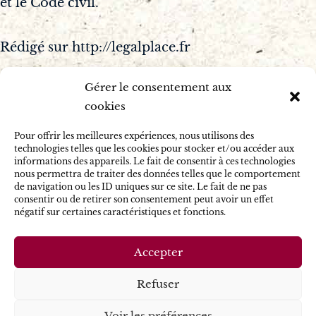
et le Code civil.
Rédigé sur http://legalplace.fr
Gérer le consentement aux
cookies
Accueil
Rédaction web SEO
Pour offrir les meilleures expériences, nous utilisons des
technologies telles que les cookies pour stocker et/ou accéder aux
Correction
informations des appareils. Le fait de consentir à ces technologies
nous permettra de traiter des données telles que le comportement
Portfolio
de navigation ou les ID uniques sur ce site. Le fait de ne pas
consentir ou de retirer son consentement peut avoir un effet
Qui suis-je ?
négatif sur certaines caractéristiques et fonctions.
Contact
Mention légales
Accepter
Politique de confidentialité
Refuser
Voir les préférences